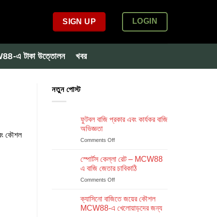
LOGIN
SIGN UP
8-এ টাকা উত্তোলন
খবর
নতুন পোস্ট
ফুটবল বাজি প্রকার এবং কার্যকর বাজি
অভিজ্ঞতা
 এবং কৌশল
on
Comments Off
ফুটবল
বাজি
স্পোর্টস কেল্লা রেট – MCW88
প্রকার
এ বাজি জেতার চাবিকাঠি
এবং
on
Comments Off
কার্যকর
স্পোর্টস
বাজি
কেল্লা
অভিজ্ঞতা
ক্যাসিনো বাজিতে জয়ের কৌশল
রেট
MCW88-এ খেলোয়াড়দের জন্য
–