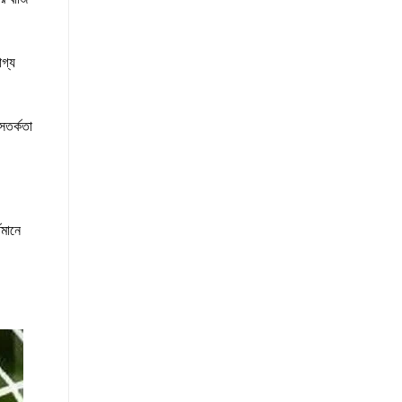
মধ্যে
োগ্য
সতর্কতা
মানে