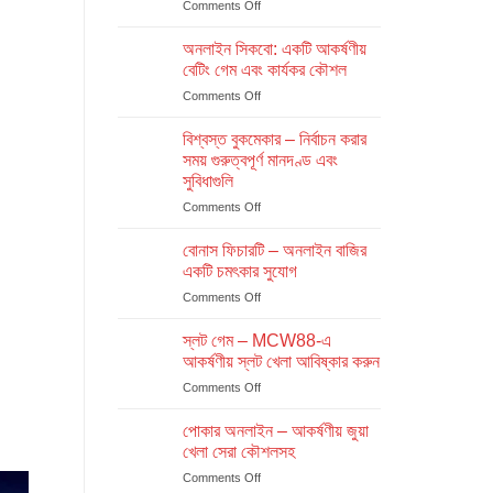
on
Comments Off
MCW88
ক্যাসিনো
এ
বাজিতে
বাজি
অনলাইন সিকবো: একটি আকর্ষণীয়
জয়ের
জেতার
বেটিং গেম এবং কার্যকর কৌশল
কৌশল
চাবিকাঠি
on
Comments Off
MCW88-
অনলাইন
এ
সিকবো:
খেলোয়াড়দের
বিশ্বস্ত বুকমেকার – নির্বাচন করার
একটি
জন্য
সময় গুরুত্বপূর্ণ মানদণ্ড এবং
আকর্ষণীয়
সুবিধাগুলি
বেটিং
on
Comments Off
গেম
বিশ্বস্ত
এবং
বুকমেকার
কার্যকর
বোনাস ফিচারটি – অনলাইন বাজির
–
কৌশল
একটি চমৎকার সুযোগ
নির্বাচন
on
Comments Off
করার
বোনাস
সময়
ফিচারটি
গুরুত্বপূর্ণ
স্লট গেম – MCW88-এ
–
মানদণ্ড
আকর্ষণীয় স্লট খেলা আবিষ্কার করুন
অনলাইন
এবং
on
Comments Off
বাজির
সুবিধাগুলি
স্লট
একটি
গেম
চমৎকার
পোকার অনলাইন – আকর্ষণীয় জুয়া
–
সুযোগ
খেলা সেরা কৌশলসহ
MCW88-
on
Comments Off
এ