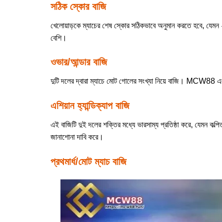
সঠিক স্কোর বাজি
খেলোয়াড়কে ম্যাচের শেষ স্কোর সঠিকভাবে অনুমান করতে হবে, যেমন 
বেশি।
ওভার/আন্ডার বাজি
দুটি দলের দ্বারা ম্যাচে মোট গোলের সংখ্যা নিয়ে বাজি। MCW88 একট
এশিয়ান হ্যান্ডিক্যাপ বাজি
এই বাজিটি দুই দলের শক্তির মধ্যে ভারসাম্য প্রতিষ্ঠা করে, যেমন কল
জানাশোনা দাবি করে।
প্রথমার্ধ/মোট ম্যাচ বাজি