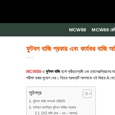
Skip
to
content
MCW88
MCW88 রেজিস
ফুটবল বাজি প্রকার এবং কার্যকর বাজি অভ
MCW88
-এ
ফুটবল বাজি
হলো ক্রীড়াপ্রেমী এবং চ্যালেঞ্জপ্রিয়দের 
পরীক্ষা করার সুযোগ দেয়। নিচের প্রবন্ধটি আপনাকে এই বিষয়ে A থেকে
সুচিপত্র
ফুটবল বাজি সম্পর্কে পরিচিতি
বর্তমানে জনপ্রিয় ফুটবল বাজির প্রকার
1X2 বাজি (জয় – ড্র – পরাজয়)