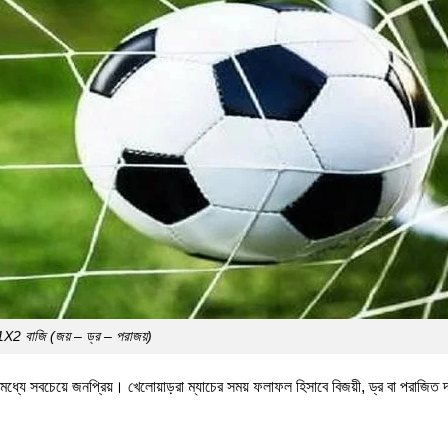
1X2 বাজি (জয় – ড্র – পরাজয়)
মধ্যে সবচেয়ে জনপ্রিয়। খেলোয়াড়রা ম্যাচের সময় ফলাফল হিসাবে বিজয়ী, ড্র বা পরাজিত 