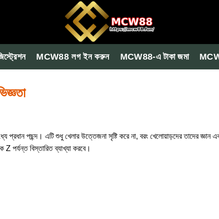
্ট্রেশন
MCW88 লগ ইন করুন
MCW88-এ টাকা জমা
MCW8
িজ্ঞতা
মধ্যে প্রধান পছন্দ। এটি শুধু খেলার উত্তেজনা সৃষ্টি করে না, বরং খেলোয়াড়দের তাদের জ্ঞান
 Z পর্যন্ত বিস্তারিত ব্যাখ্যা করবে।