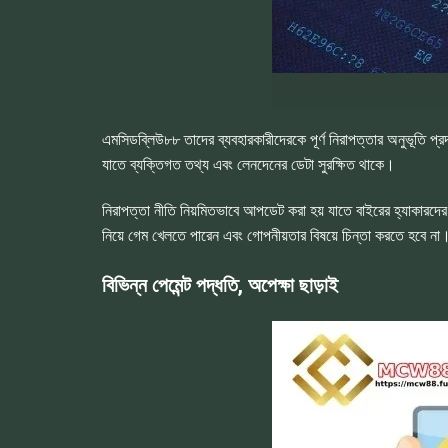
এমসিডব্লিউ৮৮ তাদের ব্যবহারকারীদেরকে পূর্ণ নিরাপত্তার অনুভূতি প্রদ
যাতে ব্যক্তিগত তথ্য এবং লেনদেনের ডেটা সুরক্ষিত থাকে।
নিরাপত্তা নীতি নিয়মিতভাবে আপডেট করা হয় যাতে বাইরের হ্যাকারদের
নিয়ে গেম খেলতে পারেন এবং গোপনীয়তার বিষয়ে চিন্তা করতে হবে না
বিভিন্ন পেমেন্ট পদ্ধতি, অপেক্ষা ছাড়াই