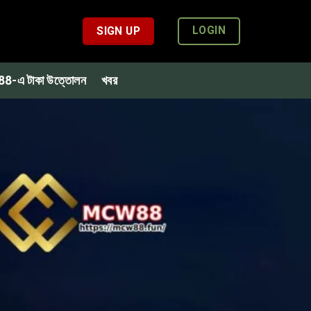
LOGIN
SIGN UP
-এ টাকা উত্তোলন
খবর