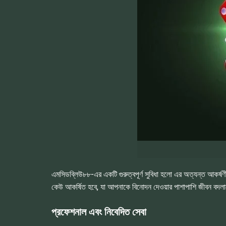
এমসিডব্লিউ৮৮-এর একটি গুরুত্বপূর্ণ সুবিধা হলো এর অত্যন্ত আকর্ষণী
কেউ আকর্ষিত হবে, যা আপনাকে বিনোদন দেওয়ার পাশাপাশি জীবন বদলান
প্রফেশনাল এবং নিবেদিত সেবা