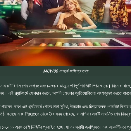
MCW88 সম্পর্কে সংক্ষিপ্ত তথ্য
নে একটি বিশাল গেম সংগ্রহ এবং চমৎকার আনন্দে পরিপূর্ণ প্রতিটি স্পিন থাকে। দিনে বা রাতে, 
ি হয়। এই প্ল্যাটফর্মে যোগদান করলে, আপনি চমৎকার প্রতিযোগিতায় অংশগ্রহণ করতে পারবেন
তে পারবেন, কারণ এই প্ল্যাটফর্মে গেমের নানা সুবিধা, উচ্চমান এবং চিত্তাকর্ষক পেআউট ফ
তিষ্ঠা করেছে এবং Pagcor থেকে বৈধ সনদ পেয়েছে, যা এশিয়ার একটি সম্মানিত গেম নিয়ন্ত্
ন ১০,০০০ এরও বেশি ভিজিটর প্রবাহিত হচ্ছে, যা এর স্থায়ী জনপ্রিয়তা এবং আকর্ষণীয়তা প্রদর