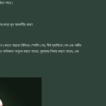
 উঠতে পারে।
 জন্য মূল আকর্ষণীয় কারণ:
ে খেলতে পারবেন বিভিন্ন স্পোর্টস গেম, শীর্ষ ক্যাসিনো গেম এবং সজীব
নতুন অভিজ্ঞতা অনুভব করতে পারেন, পুরস্কার শিকার করতে পারেন, এবং