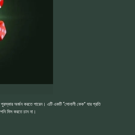
ড় পুরস্কার অর্জন করতে পারেন। এটি একটি “সোনালী কেক” যার প্রতি
 আপনি মিস করতে চান না।