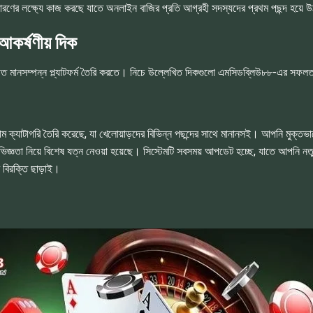
রসারণের লক্ষ্যে কাজ করছে যাতে অনলাইন বাজির প্রতি আগ্রহী সদস্যদের প্রথম পছন্দ হয়ে
আকর্ষণীয় দিক
ত মানসম্পন্ন প্ল্যাটফর্ম তৈরি করতে। নিচে উল্লেখিত দিকগুলো এমসিডব্লিউ৮৮-এর সফলতার
 ক্যাটাগরি তৈরি করেছে, যা খেলোয়াড়দের বিভিন্ন পছন্দের সাথে মানানসই। আপনি মুক্তভাব
 অভিজ্ঞতা নিয়ে বিশেষ যত্ন নেওয়া হয়েছে। সিস্টেমটি সবসময় আপডেট হচ্ছে, যাতে আপনি 
বিরক্তি ছাড়াই।