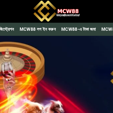
স্ট্রেশন
MCW88 লগ ইন করুন
MCW88-এ টাকা জমা
MCW88